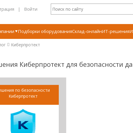
трация
|
Войти
мпании
Подборки оборудования
Склад-онлайн
ИТ-решения
И
лог
Киберпротект
ения Киберпротект для безопасности д
ешения по безопасности
Киберпротект