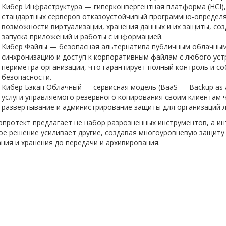
Кибер Инфраструктура — гиперконвергентная платформа (HCI),
стандартных серверов отказоустойчивый программно-определя
возможности виртуализации, хранения данных и их защиты, со
запуска приложений и работы с информацией.
Кибер Файлы — безопасная альтернатива публичным облачным
синхронизацию и доступ к корпоративным файлам с любого уст
периметра организации, что гарантирует полный контроль и 
безопасности.
Кибер Бэкап Облачный — сервисная модель (BaaS — Backup as 
услуги управляемого резервного копирования своим клиентам 
развертывание и администрирование защиты для организаций 
рпротект предлагает не набор разрозненных инструментов, а ин
е решение усиливает другие, создавая многоуровневую защиту д
ния и хранения до передачи и архивирования.