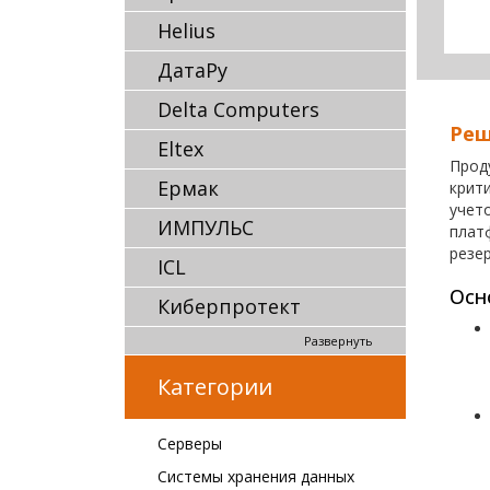
Helius
ДатаРу
Delta Computers
Реш
Eltex
Прод
Ермак
крит
учет
ИМПУЛЬС
плат
резе
ICL
Осн
Киберпротект
Развернуть
Категории
Серверы
Системы хранения данных