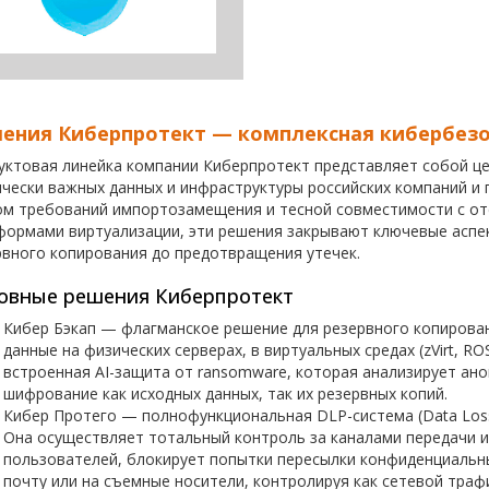
ения Киберпротект — комплексная кибербезо
уктовая линейка компании Киберпротект представляет собой це
ически важных данных и инфраструктуры российских компаний и 
ом требований импортозамещения и тесной совместимости с отеч
формами виртуализации, эти решения закрывают ключевые асп
рвного копирования до предотвращения утечек.
овные решения Киберпротект
Кибер Бэкап — флагманское решение для резервного копирова
данные на физических серверах, в виртуальных средах (zVirt, 
встроенная AI-защита от ransomware, которая анализирует ан
шифрование как исходных данных, так их резервных копий.
Кибер Протего — полнофункциональная DLP-система (Data Loss 
Она осуществляет тотальный контроль за каналами передачи 
пользователей, блокирует попытки пересылки конфиденциальн
почту или на съемные носители, контролируя как сетевой трафи