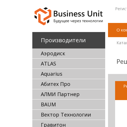
Регис
О ко
Производители
Ката
Аэродиск
Реш
ATLAS
Aquarius
Абитех Про
Р
АЛМИ Партнер
BAUM
Вектор Технологии
Гравитон